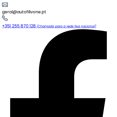
geral@autofilivone.pt
+351 255 870 128
(Chamada para a rede fixa nacional)