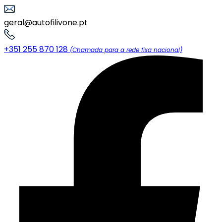
geral@autofilivone.pt
+351 255 870 128
(Chamada para a rede fixa nacional)