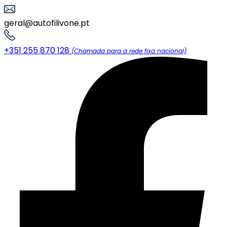
geral@autofilivone.pt
+351 255 870 128
(Chamada para a rede fixa nacional)