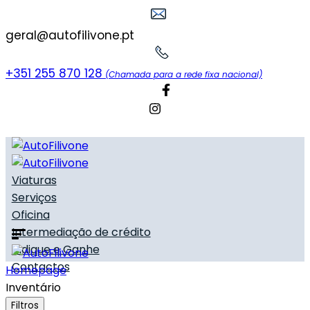
geral@autofilivone.pt
+351 255 870 128
(Chamada para a rede fixa nacional)
Viaturas
Serviços
Oficina
Intermediação de crédito
Indique e Ganhe
Contactos
Homepage
Inventário
Filtros