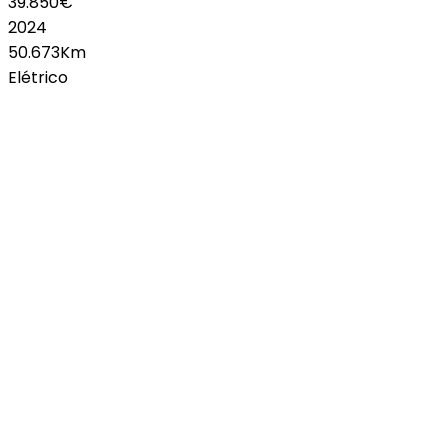
39.850€
2024
50.673Km
Elétrico