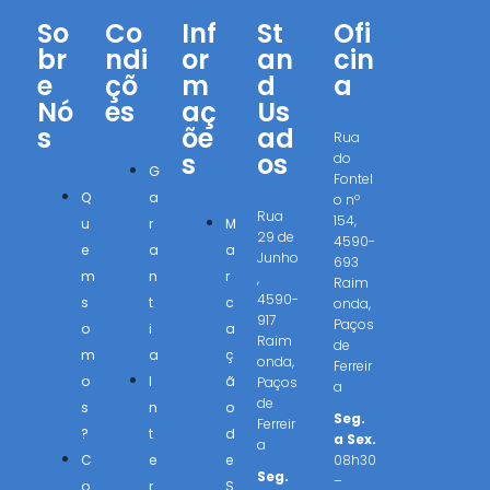
So
Co
Inf
St
Ofi
br
ndi
or
an
cin
e
çõ
m
d
a
Nó
es
aç
Us
s
õe
ad
Rua
s
os
do
G
Fontel
Q
a
o nº
Rua
154,
u
r
M
29 de
4590-
e
a
a
Junho
693
m
n
r
,
Raim
4590-
s
t
c
onda,
917
Paços
o
i
a
Raim
de
m
a
ç
onda,
Ferreir
o
I
ã
Paços
a
de
s
n
o
Seg.
Ferreir
?
t
d
a Sex.
a
C
e
e
08h30
Seg.
–
o
r
S