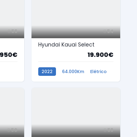
56
54
Hyundai Kauai Select
.950€
19.900€
2022
64.000Km
Elétrico
50
59