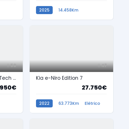
2025
14.458Km
Gasolina
50
47
Peugeot 2008 1.2 PureTech Style
Kia e-Niro Edition 7
.950€
27.750€
2022
63.773Km
Elétrico