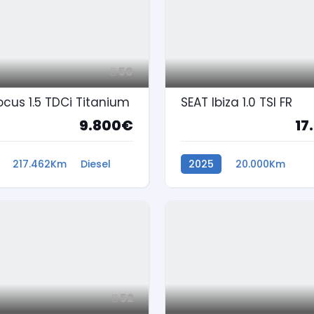
50
ocus 1.5 TDCi Titanium
SEAT Ibiza 1.0 TSI FR
9.800€
17
217.462Km
Diesel
2025
20.000Km
Gasolina
52