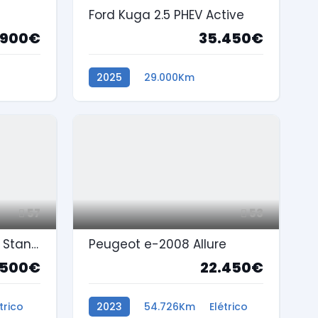
Ford Kuga 2.5 PHEV Active
.900€
35.450€
2025
29.000Km
Híbrido Plug-In
57
53
Ford Mustang Mach-E Standard
Peugeot e-2008 Allure
.500€
22.450€
trico
2023
54.726Km
Elétrico