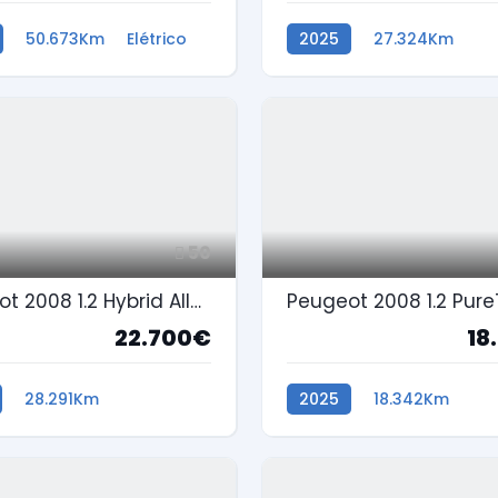
50.673Km
Elétrico
2025
27.324Km
Gasolina
50
Peugeot 2008 1.2 Hybrid Allure e-DCS6
22.700€
18
28.291Km
2025
18.342Km
na
Gasolina