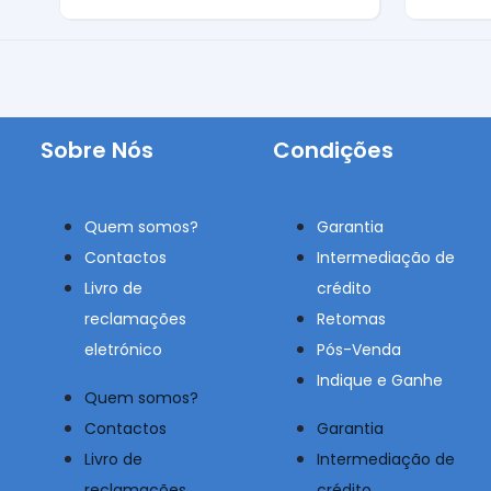
Híbrido Plug-In
Gasoli
Sobre Nós
Condições
Quem somos?
Garantia
Contactos
Intermediação de
Livro de
crédito
reclamações
Retomas
eletrónico
Pós-Venda
Indique e Ganhe
Quem somos?
Contactos
Garantia
Livro de
Intermediação de
reclamações
crédito