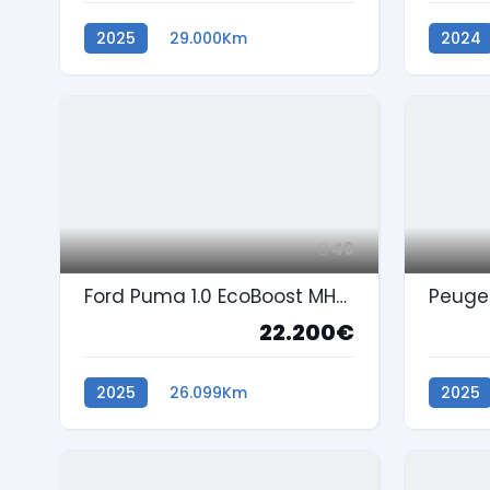
2025
29.000Km
2024
Híbrido Plug-In
49
Ford Puma 1.0 EcoBoost MHEV ST-Line Aut.
22.200€
2025
26.099Km
2025
Gasolina
Gasoli