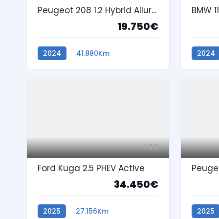
Peugeot 208 1.2 Hybrid Allure e-DCS6
19.750€
2024
41.880Km
2024
Gasolina
59
Ford Kuga 2.5 PHEV Active
34.450€
2025
27.156Km
2025