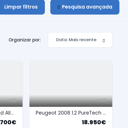
Limpar filtros
Pesquisa avançada
Data: Mais recente
Organizar por:
53
47
Peugeot 2008 1.2 Hybrid Allure e-DCS6
Peugeot 2008 1.2 PureTech Style
.700€
18.950€