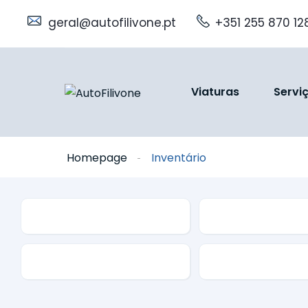
geral@autofilivone.pt
+351 255 870 12
Viaturas
Servi
Homepage
Inventário
Segmento
Marca
Caixa
Combustível