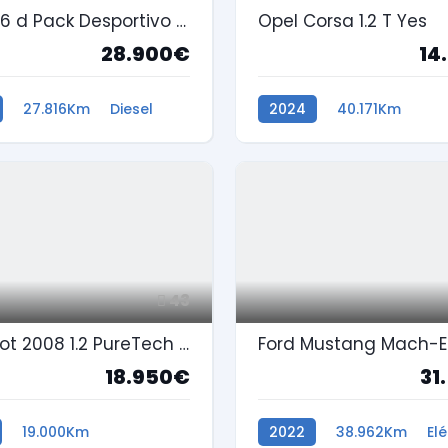
BMW 116 d Pack Desportivo M Auto
Opel Corsa 1.2 T Yes
28.900€
14
27.816Km
Diesel
2024
40.171Km
Gasolina
43
Peugeot 2008 1.2 PureTech Style
18.950€
31
19.000Km
2022
38.962Km
Elé