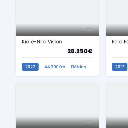
58
Kia e-Niro Vision
Ford F
28.250€
2022
44.390Km
Elétrico
2017
53