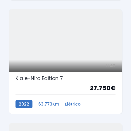
47
Kia e-Niro Edition 7
27.750€
2022
63.773Km
Elétrico