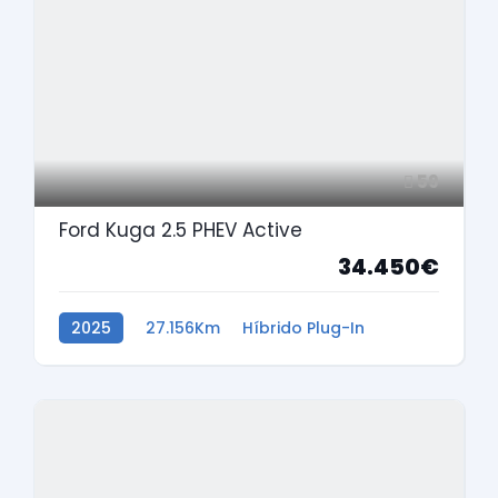
59
Ford Kuga 2.5 PHEV Active
34.450€
2025
27.156Km
Híbrido Plug-In