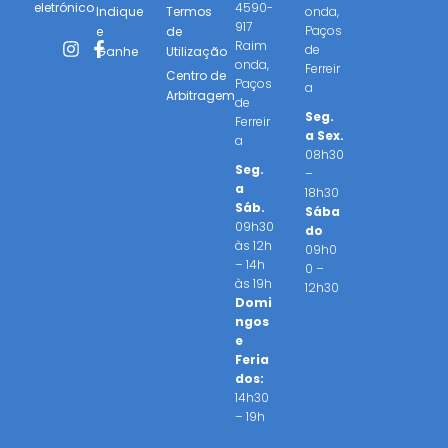
eletrónico
4590-
Indique
Termos
onda,
917
Paços
e
de
Raim
de
Ganhe
Utilização
onda,
Ferreir
Centro de
Paços
a
Arbitragem
de
Seg.
Ferreir
a Sex.
a
08h30
Seg.
–
a
18h30
Sáb.
Sába
09h30
do
às 12h
09h0
– 14h
0 –
às 19h
12h30
Domi
ngos
e
Feria
dos:
14h30
– 19h