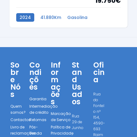
19.750€
2024
41.880Km
Gasolina
So
Co
Inf
St
Ofi
br
ndi
or
an
cin
e
çõ
m
d
a
Nó
es
aç
Us
s
õe
ad
Rua
Garantia
s
os
do
Fontel
Quem
Intermediação
o nº
somos?
de crédito
Marcação
Rua
154,
Contactos
Retomas
de Serviço
29 de
4590-
Livro de
Pós-
Política de
Junho
693
reclamações
Venda
Privacidade
,
Raim