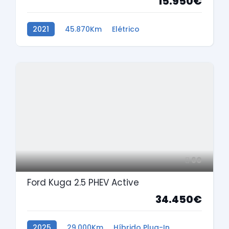
15.950€
2021
45.870Km
Elétrico
60
Ford Kuga 2.5 PHEV Active
34.450€
2025
29.000Km
Híbrido Plug-In