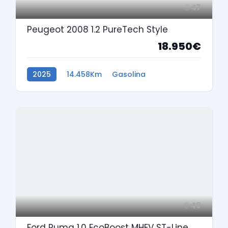
47
Peugeot 2008 1.2 PureTech Style
18.950€
2025
14.458Km
Gasolina
49
Ford Puma 1.0 EcoBoost MHEV ST-Line Aut.