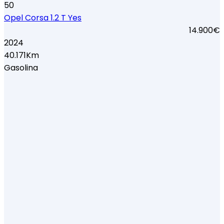
50
Opel Corsa 1.2 T Yes
14.900€
2024
40.171Km
Gasolina