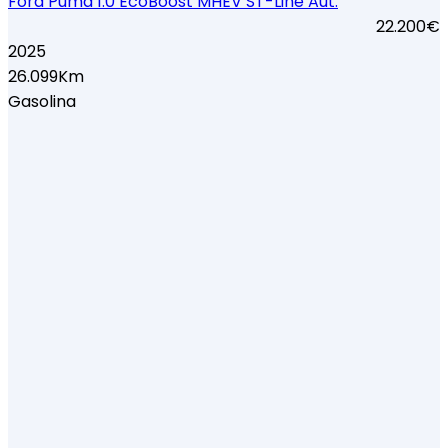
Ford Puma 1.0 EcoBoost MHEV ST-Line Aut.
22.200€
2025
26.099Km
Gasolina