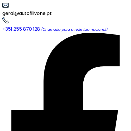
geral@autofilivone.pt
+351 255 870 128
(Chamada para a rede fixa nacional)