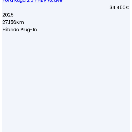
Ford Kuga 2.5 PHEV Active
34.450€
2025
27.156Km
Híbrido Plug-In