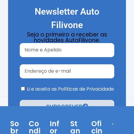
Newsletter Auto
Filivone
43
Seja o primeiro a receber as
novidades AutoFilivone.
Peugeot 2008 1.2 PureTech Style
18.950€
2025
19.000Km
Gasolina
Li e aceito as
Políticas de Privacidade
SUBSCREVER
So
Co
Inf
St
Ofi
br
ndi
or
an
cin