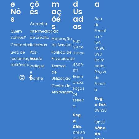
e
çõ
m
d
a
Nó
es
aç
Us
s
õe
ad
Rua
Garantia
s
os
do
Fontel
Quem
Intermediação
o nº
somos?
de crédito
Marcação
Rua
154,
Contactos
Retomas
de Serviço
29 de
4590-
Livro de
Pós-
Política de
Junho
693
reclamações
Venda
Privacidade
,
Raim
eletrónico
4590-
Indique
Termos
onda,
917
Paços
e
de
Raim
de
Ganhe
Utilização
onda,
Ferreir
Centro de
Paços
a
Arbitragem
de
Seg.
Ferreir
a Sex.
a
08h30
Seg.
–
a
18h30
Sáb.
Sába
09h30
do
às 12h