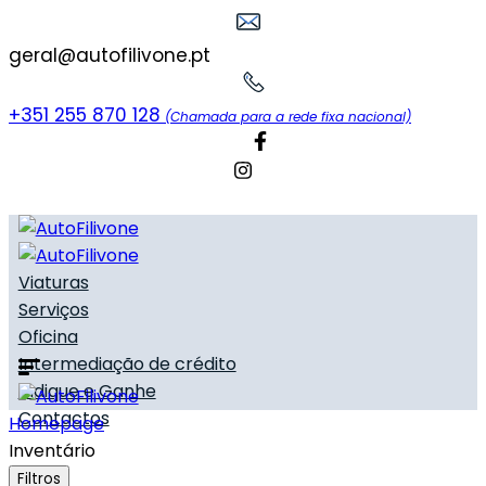
geral@autofilivone.pt
+351 255 870 128
(Chamada para a rede fixa nacional)
Viaturas
Serviços
Oficina
Intermediação de crédito
Indique e Ganhe
Contactos
Homepage
Inventário
Filtros