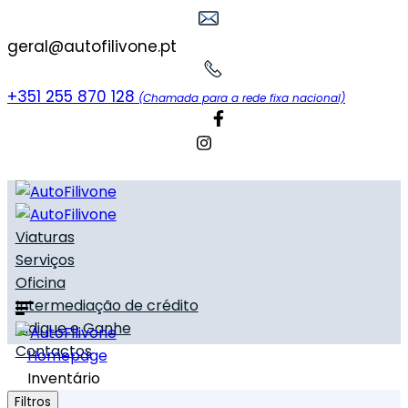
geral@autofilivone.pt
+351 255 870 128
(Chamada para a rede fixa nacional)
Viaturas
Serviços
Oficina
Intermediação de crédito
Indique e Ganhe
Contactos
Homepage
Inventário
Filtros