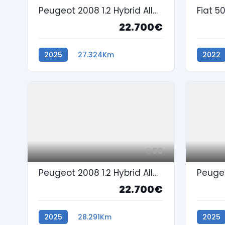
Peugeot 2008 1.2 Hybrid Allure e-DCS6
Fiat 5
22.700€
2025
27.324Km
2022
Gasolina
Gasoli
50
Peugeot 2008 1.2 Hybrid Allure e-DCS6
22.700€
2025
28.291Km
2025