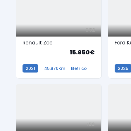
52
Renault Zoe
Ford K
15.950€
2021
45.870Km
Elétrico
2025
Híbrido
53