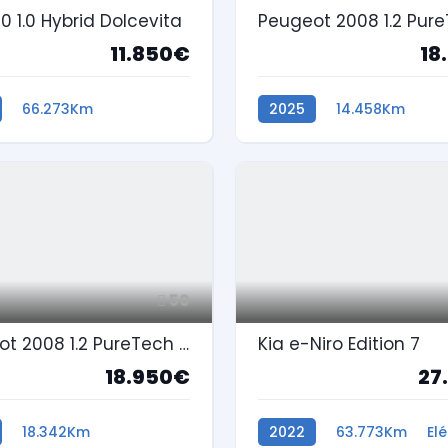
00 1.0 Hybrid Dolcevita
11.850€
18
66.273Km
2025
14.458Km
na
Gasolina
50
Peugeot 2008 1.2 PureTech Style
Kia e-Niro Edition 7
18.950€
27
18.342Km
2022
63.773Km
Elé