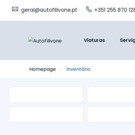
geral@autofilivone.pt
+351 255 870 12
Viaturas
Servi
Homepage
Inventário
Segmento
Marca
Caixa
Combustível