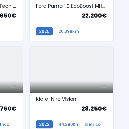
Peugeot 2008 1.2 PureTech Style
Ford Puma 1.0 EcoBoost MHEV ST-Line Aut.
.950€
22.200€
2025
26.099Km
Gasolina
47
58
Kia e-Niro Vision
.750€
28.250€
trico
2022
44.390Km
Elétrico