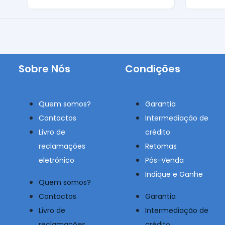
Gasolina
Gasoli
Sobre Nós
Condições
Quem somos?
Garantia
Contactos
Intermediação de
Livro de
crédito
reclamações
Retomas
eletrónico
Pós-Venda
Indique e Ganhe
Quem somos?
Contactos
Garantia
Livro de
Intermediação de
reclamações
crédito