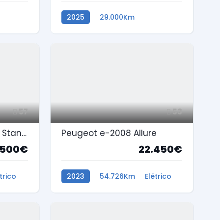
2025
29.000Km
Híbrido Plug-In
57
53
Ford Mustang Mach-E Standard
Peugeot e-2008 Allure
.500€
22.450€
trico
2023
54.726Km
Elétrico