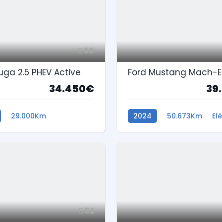
60
uga 2.5 PHEV Active
34.450€
39
29.000Km
2024
50.673Km
El
 Plug-In
52