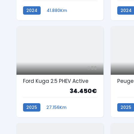
2024
41.880Km
2024
Gasolina
59
Ford Kuga 2.5 PHEV Active
34.450€
2025
27.156Km
2025
Híbrido Plug-In
Gasoli