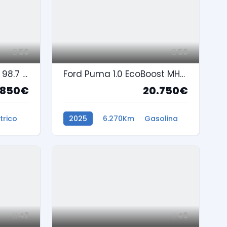
56
56
Ford Mustang Mach-E 98.7 kWh Premium
Ford Puma 1.0 EcoBoost MHEV Titanium
.850€
20.750€
étrico
2025
6.270Km
Gasolina
47
49