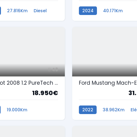
27.816Km
Diesel
2024
40.171Km
Gasolina
43
Peugeot 2008 1.2 PureTech Style
18.950€
31
19.000Km
2022
38.962Km
Elé
na