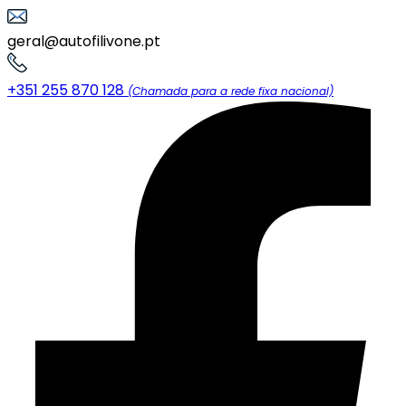
geral@autofilivone.pt
+351 255 870 128
(Chamada para a rede fixa nacional)