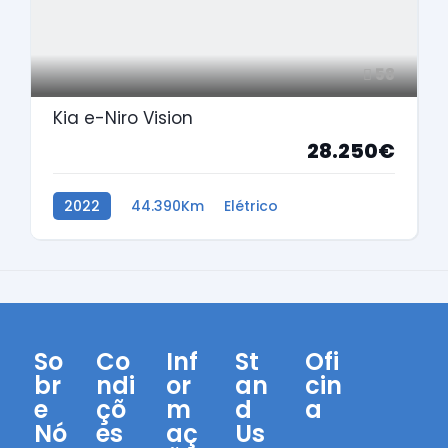
58
Kia e-Niro Vision
28.250€
2022
44.390Km
Elétrico
So
Co
Inf
St
Ofi
br
ndi
or
an
cin
e
çõ
m
d
a
Nó
es
aç
Us