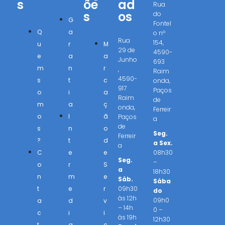
s
õe
ad
Rua
s
os
do
G
Fontel
Q
a
o nº
Rua
154,
u
r
M
29 de
4590-
e
a
a
Junho
693
m
n
r
,
Raim
4590-
s
t
c
onda,
917
Paços
o
i
a
Raim
de
m
a
ç
onda,
Ferreir
o
I
ã
Paços
a
de
s
n
o
Seg.
Ferreir
?
t
d
a Sex.
a
C
e
e
08h30
Seg.
–
o
r
S
a
18h30
n
m
e
Sáb.
Sába
t
e
r
09h30
do
às 12h
09h0
a
d
v
– 14h
0 –
c
i
i
às 19h
12h30
t
a
ç