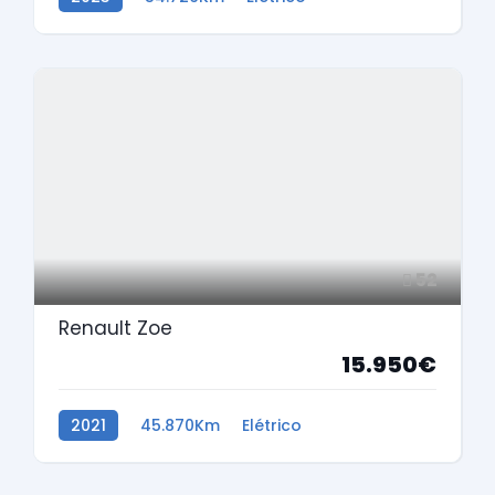
52
Renault Zoe
15.950€
2021
45.870Km
Elétrico