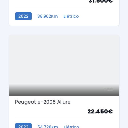
31.500€
2022
38.962Km
Elétrico
53
Peugeot e-2008 Allure
22.450€
2023
54.726Km
Elétrico